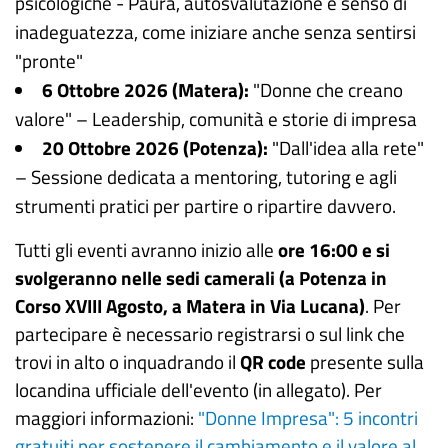
psicologiche - Paura, autosvalutazione e senso di
inadeguatezza, come iniziare anche senza sentirsi
"pronte"
6 Ottobre 2026 (Matera):
"Donne che creano
valore" – Leadership, comunità e storie di impresa
20 Ottobre 2026 (Potenza):
"Dall'idea alla rete"
– Sessione dedicata a mentoring, tutoring e agli
strumenti pratici per partire o ripartire davvero.
Tutti gli eventi avranno inizio alle
ore 16:00 e si
svolgeranno nelle sedi camerali (a Potenza in
Corso XVIII Agosto, a Matera in Via Lucana)
. Per
partecipare è necessario registrarsi o sul link che
trovi in alto o inquadrando il
QR code
presente sulla
locandina ufficiale dell'evento (in allegato). Per
maggiori informazioni:
"Donne Impresa": 5 incontri
gratuiti per sostenere il cambiamento e il valore al