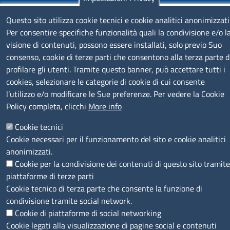
SERVIZIO REALIZZATO DA
Questo sito utilizza cookie tecnici e cookie analitici anonimizzati
Per consentire specifiche funzionalità quali la condivisione e/o l
visione di contenuti, possono essere installati, solo previo Suo
consenso, cookie di terze parti che consentono alla terza parte d
profilare gli utenti. Tramite questo banner, può accettare tutti i
cookies, selezionare le categorie di cookie di cui consente
l’utilizzo e/o modificare le Sue preferenze. Per vedere la Cookie
SEGUICI SU
Policy completa, clicchi
More info
Cookie tecnici
Cookie necessari per il funzionamento del sito e cookie analitici
anonimizzati.
Cookie per la condivisione dei contenuti di questo sito tramite
MENÙ PRIVACY
Note legali
Privacy e cookie policy
Accesso riservato
piattaforme di terze parti
Cookie tecnico di terza parte che consente la funzione di
© 2023 SNI Servizio Nuove Imprese
condivisione tramite social network.
Cookie di piattaforme di social networking
Cookie legati alla visualizzazione di pagine social e contenuti