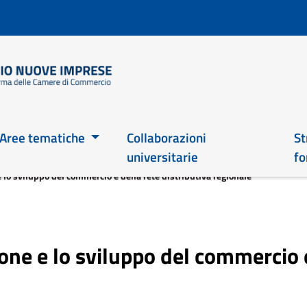
Salta
al
contenuto
principale
Main 2026
Aree tematiche
Collaborazioni
St
universitarie
fo
 lo sviluppo del commercio e della rete distributiva regionale
ne e lo sviluppo del commercio e