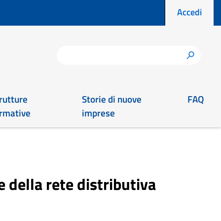
Menu prof
Accedi
Cerca
h
rutture
Storie di nuove
FAQ
rmative
imprese
 della rete distributiva