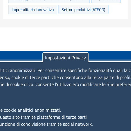
Imprenditoria Innovativa
Settori produttivi (ATECO)
Impostazioni Privacy
litici anonimizzati. Per consentire specifiche funzionalità quali la 
enso, cookie di terze parti che consentono alla terza parte di profi
rie di cookie di cui consente l’utilizzo e/o modificare le Sue prefer
Piazza Sallustio, 21 - 00187 Roma
EMAIL: info.sni@unioncamere.it
e cookie analitici anonimizzati.
questo sito tramite piattaforme di terze parti
C.F.: 01484460587
funzione di condivisione tramite social network.
P.Iva: 01000211001