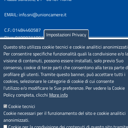
EMAIL: info.sni@unioncamere.it
C.F.: 01484460587
Impostazioni Privacy
P.Iva: 01000211001
Questo sito utilizza cookie tecnici e cookie analitici anonimizzati
SERVIZIO REALIZZATO DA
Per consentire specifiche funzionalità quali la condivisione e/o l
visione di contenuti, possono essere installati, solo previo Suo
consenso, cookie di terze parti che consentono alla terza parte d
profilare gli utenti. Tramite questo banner, può accettare tutti i
cookies, selezionare le categorie di cookie di cui consente
l’utilizzo e/o modificare le Sue preferenze. Per vedere la Cookie
Policy completa, clicchi
More info
SEGUICI SU
Cookie tecnici
Cookie necessari per il funzionamento del sito e cookie analitici
anonimizzati.
Cookie per la condivisione dei contenuti di questo sito tramite