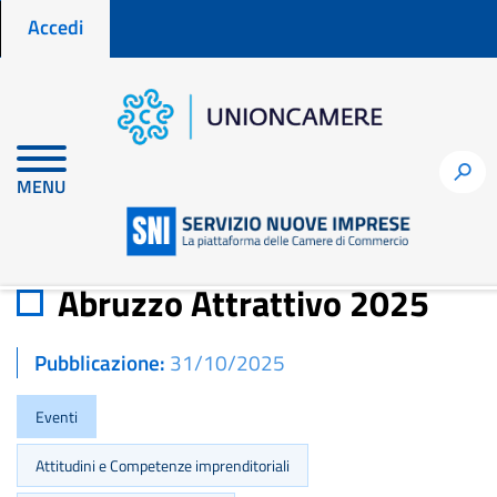
Menu profilo utente
Salta
Accedi
al
contenuto
principale
Home
Notizie per fare impresa
Abruzzo Attrattivo 2025
h
MENU
Abruzzo Attrattivo 2025
Pubblicazione
31/10/2025
Eventi
Attitudini e Competenze imprenditoriali