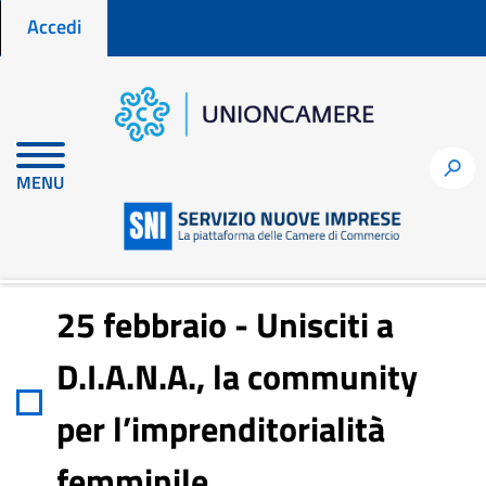
Menu profilo utente
Salta
Accedi
al
contenuto
principale
Home
Notizie per fare impresa
h
MENU
25 febbraio - Unisciti a D.I.A.N.A., la community per
l’imprenditorialità femminile
25 febbraio - Unisciti a
D.I.A.N.A., la community
per l’imprenditorialità
femminile