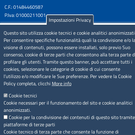
C.F.: 01484460587
P.Iva: 01000211001
Impostazioni Privacy
SERVIZIO REALIZZATO DA
Questo sito utilizza cookie tecnici e cookie analitici anonimizzati
Per consentire specifiche funzionalità quali la condivisione e/o l
visione di contenuti, possono essere installati, solo previo Suo
consenso, cookie di terze parti che consentono alla terza parte d
profilare gli utenti. Tramite questo banner, può accettare tutti i
cookies, selezionare le categorie di cookie di cui consente
l’utilizzo e/o modificare le Sue preferenze. Per vedere la Cookie
SEGUICI SU
Policy completa, clicchi
More info
Cookie tecnici
Cookie necessari per il funzionamento del sito e cookie analitici
anonimizzati.
Cookie per la condivisione dei contenuti di questo sito tramite
MENÙ PRIVACY
Note legali
Privacy e cookie policy
Accesso riservato
piattaforme di terze parti
Cookie tecnico di terza parte che consente la funzione di