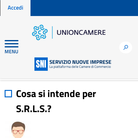
Menu profilo utente
Salta
Accedi
al
contenuto
principale
Home
node
Cosa si intende per S.R.L.S.?
h
MENU
Cosa si intende per
S.R.L.S.?