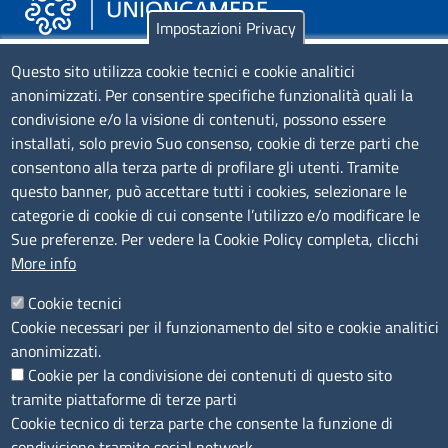
Impostazioni Privacy
Piazza Sallustio, 21 - 00187 Roma
Questo sito utilizza cookie tecnici e cookie analitici
anonimizzati. Per consentire specifiche funzionalità quali la
EMAIL: info.sni@unioncamere.it
condivisione e/o la visione di contenuti, possono essere
installati, solo previo Suo consenso, cookie di terze parti che
C.F.: 01484460587
consentono alla terza parte di profilare gli utenti. Tramite
P.Iva: 01000211001
questo banner, può accettare tutti i cookies, selezionare le
categorie di cookie di cui consente l’utilizzo e/o modificare le
SERVIZIO REALIZZATO DA
Sue preferenze. Per vedere la Cookie Policy completa, clicchi
More info
Cookie tecnici
Cookie necessari per il funzionamento del sito e cookie analitici
anonimizzati.
Cookie per la condivisione dei contenuti di questo sito
tramite piattaforme di terze parti
SEGUICI SU
Cookie tecnico di terza parte che consente la funzione di
condivisione tramite social network.