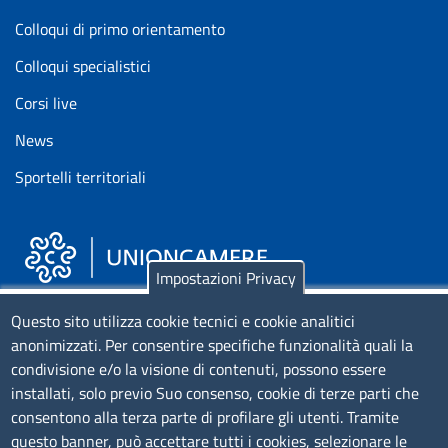
Colloqui di primo orientamento
Colloqui specialistici
Corsi live
News
Sportelli territoriali
Impostazioni Privacy
Piazza Sallustio, 21 - 00187 Roma
Questo sito utilizza cookie tecnici e cookie analitici
anonimizzati. Per consentire specifiche funzionalità quali la
EMAIL: info.sni@unioncamere.it
condivisione e/o la visione di contenuti, possono essere
installati, solo previo Suo consenso, cookie di terze parti che
C.F.: 01484460587
consentono alla terza parte di profilare gli utenti. Tramite
P.Iva: 01000211001
questo banner, può accettare tutti i cookies, selezionare le