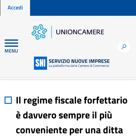
Menu profilo utente
Salta
Accedi
al
contenuto
principale
Home
node
h
MENU
Il regime fiscale forfettario è davvero sempre il più conveniente
per una ditta individuale?
Il regime fiscale forfettario
è davvero sempre il più
conveniente per una ditta