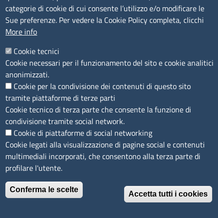
categorie di cookie di cui consente l’utilizzo e/o modificare le
SERVIZIO REALIZZATO DA
Sue preferenze. Per vedere la Cookie Policy completa, clicchi
More info
Cookie tecnici
Cookie necessari per il funzionamento del sito e cookie analitici
anonimizzati.
Cookie per la condivisione dei contenuti di questo sito
tramite piattaforme di terze parti
SEGUICI SU
Cookie tecnico di terza parte che consente la funzione di
condivisione tramite social network.
Cookie di piattaforme di social networking
Cookie legati alla visualizzazione di pagine social e contenuti
multimediali incorporati, che consentono alla terza parte di
MENÙ PRIVACY
Note legali
Privacy e cookie policy
Accesso riservato
profilare l'utente.
© 2023 SNI Servizio Nuove Imprese
Conferma le scelte
Accetta tutti i cookies
Revoca il consenso