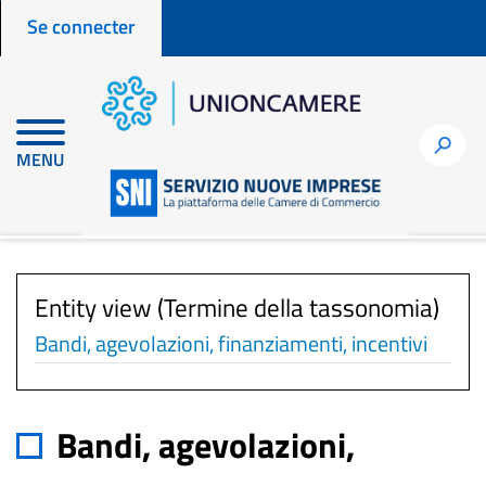
Menu profilo utente
Aller
Se connecter
au
contenu
principal
h
MENU
Accueil
fr
taxonomy
term
Bandi, agevolazioni, finanziamenti, incentivi
Entity view (Termine della tassonomia)
Bandi, agevolazioni, finanziamenti, incentivi
Bandi, agevolazioni,