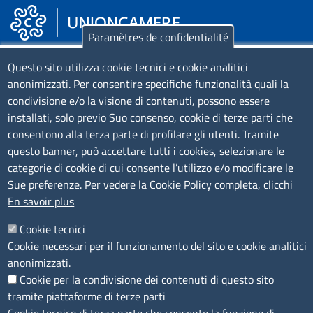
Paramètres de confidentialité
Piazza Sallustio, 21 - 00187 Roma
Questo sito utilizza cookie tecnici e cookie analitici
anonimizzati. Per consentire specifiche funzionalità quali la
EMAIL: info.sni@unioncamere.it
condivisione e/o la visione di contenuti, possono essere
installati, solo previo Suo consenso, cookie di terze parti che
C.F.: 01484460587
consentono alla terza parte di profilare gli utenti. Tramite
P.Iva: 01000211001
questo banner, può accettare tutti i cookies, selezionare le
categorie di cookie di cui consente l’utilizzo e/o modificare le
Sue preferenze. Per vedere la Cookie Policy completa, clicchi
SERVIZIO REALIZZATO DA
En savoir plus
Cookie tecnici
Cookie necessari per il funzionamento del sito e cookie analitici
anonimizzati.
Cookie per la condivisione dei contenuti di questo sito
tramite piattaforme di terze parti
SEGUICI SU