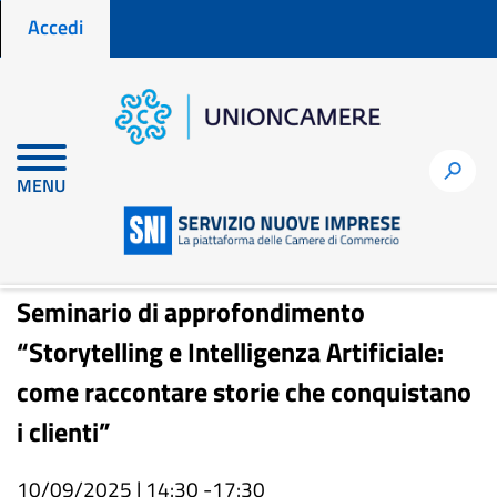
Menu profilo utente
Salta
Accedi
al
contenuto
principale
Home
Eventi
h
MENU
Seminario di approfondimento “Storytelling e Intelligenza
Artificiale: come raccontare storie che conquistano i clienti”
Seminario di approfondimento
“Storytelling e Intelligenza Artificiale:
come raccontare storie che conquistano
i clienti”
10/09/2025 | 14:30 -
17:30