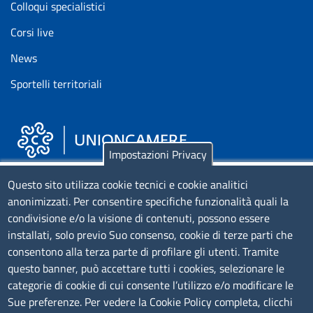
Colloqui specialistici
Corsi live
News
Sportelli territoriali
Impostazioni Privacy
Piazza Sallustio, 21 - 00187 Roma
Questo sito utilizza cookie tecnici e cookie analitici
anonimizzati. Per consentire specifiche funzionalità quali la
EMAIL: info.sni@unioncamere.it
condivisione e/o la visione di contenuti, possono essere
installati, solo previo Suo consenso, cookie di terze parti che
C.F.: 01484460587
consentono alla terza parte di profilare gli utenti. Tramite
P.Iva: 01000211001
questo banner, può accettare tutti i cookies, selezionare le
categorie di cookie di cui consente l’utilizzo e/o modificare le
SERVIZIO REALIZZATO DA
Sue preferenze. Per vedere la Cookie Policy completa, clicchi