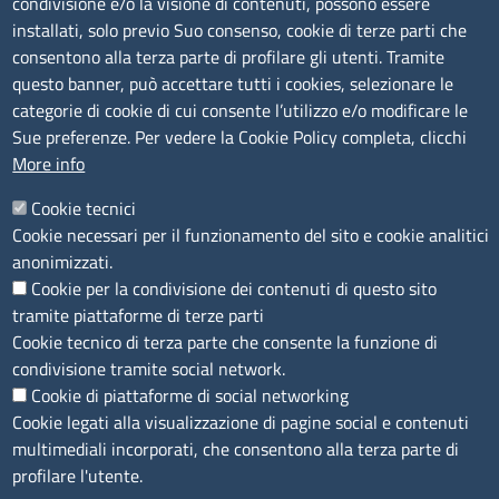
condivisione e/o la visione di contenuti, possono essere
installati, solo previo Suo consenso, cookie di terze parti che
C.F.: 01484460587
consentono alla terza parte di profilare gli utenti. Tramite
P.Iva: 01000211001
questo banner, può accettare tutti i cookies, selezionare le
categorie di cookie di cui consente l’utilizzo e/o modificare le
SERVIZIO REALIZZATO DA
Sue preferenze. Per vedere la Cookie Policy completa, clicchi
More info
Cookie tecnici
Cookie necessari per il funzionamento del sito e cookie analitici
anonimizzati.
Cookie per la condivisione dei contenuti di questo sito
tramite piattaforme di terze parti
SEGUICI SU
Cookie tecnico di terza parte che consente la funzione di
condivisione tramite social network.
Cookie di piattaforme di social networking
Cookie legati alla visualizzazione di pagine social e contenuti
multimediali incorporati, che consentono alla terza parte di
MENÙ PRIVACY
Note legali
Privacy e cookie policy
Accesso riservato
profilare l'utente.