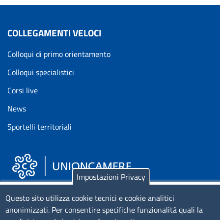
COLLEGAMENTI VELOCI
Colloqui di primo orientamento
Colloqui specialistici
Corsi live
News
Sportelli territoriali
Impostazioni Privacy
Piazza Sallustio, 21 - 00187 Roma
Questo sito utilizza cookie tecnici e cookie analitici
anonimizzati. Per consentire specifiche funzionalità quali la
EMAIL: info.sni@unioncamere.it