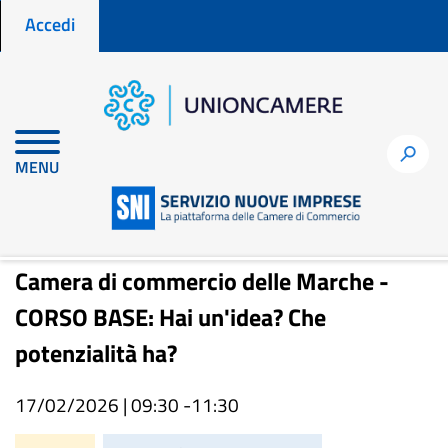
Menu profilo utente
Salta
Accedi
al
contenuto
principale
Home
Eventi
h
MENU
Camera di commercio delle Marche - CORSO BASE: Hai un'idea?
Che potenzialità ha?
Camera di commercio delle Marche -
CORSO BASE: Hai un'idea? Che
potenzialità ha?
17/02/2026 | 09:30 -
11:30