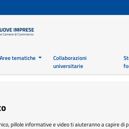
Skip
to
main
content
Main 2026
Aree tematiche
Collaborazioni
St
universitarie
fo
to
co, pillole informative e video ti aiuteranno a capire di p