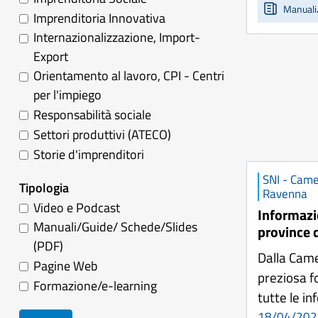
Manuali
Imprenditoria Innovativa
Internazionalizzazione, Import-
Export
Orientamento al lavoro, CPI - Centri
per l'impiego
Responsabilità sociale
Settori produttivi (ATECO)
Storie d'imprenditori
SNI - Came
Tipologia
Ravenna
Video e Podcast
Informazio
Manuali/Guide/ Schede/Slides
province 
(PDF)
Dalla Cam
Pagine Web
preziosa f
Formazione/e-learning
tutte le i
18/04/202