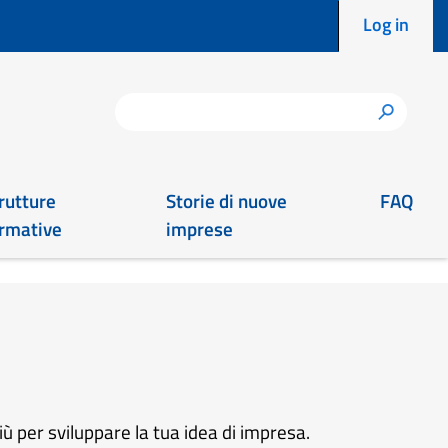
Menu pro
Log in
Search
h
rutture
Storie di nuove
FAQ
rmative
imprese
iù per sviluppare la tua idea di impresa.