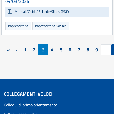
04/03/2026
Manuali/Guide/ Schede/Slides (PDF)
Imprenditoria
Imprenditoria Sociale
Paginazione
Prima pagina
Pagina precedente
«
‹
1
2
3
4
5
6
7
8
9
…
COLLEGAMENTI VELOCI
Colloqui di primo orientamento