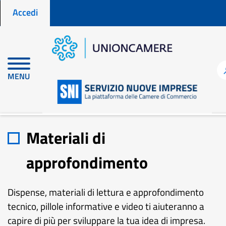
Menu profilo utente
Salta
Accedi
al
contenuto
principale
MENU
Home
Materiali di approfondimento
Materiali di
approfondimento
Dispense, materiali di lettura e approfondimento
tecnico, pillole informative e video ti aiuteranno a
capire di più per sviluppare la tua idea di impresa.