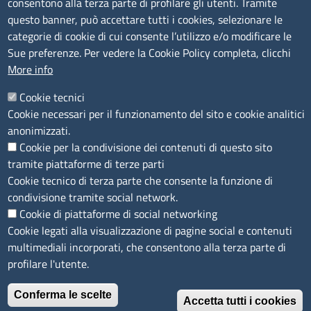
consentono alla terza parte di profilare gli utenti. Tramite
P.Iva: 01000211001
questo banner, può accettare tutti i cookies, selezionare le
categorie di cookie di cui consente l’utilizzo e/o modificare le
SERVIZIO REALIZZATO DA
Sue preferenze. Per vedere la Cookie Policy completa, clicchi
More info
Cookie tecnici
Cookie necessari per il funzionamento del sito e cookie analitici
anonimizzati.
Cookie per la condivisione dei contenuti di questo sito
SEGUICI SU
tramite piattaforme di terze parti
Cookie tecnico di terza parte che consente la funzione di
condivisione tramite social network.
Cookie di piattaforme di social networking
Cookie legati alla visualizzazione di pagine social e contenuti
multimediali incorporati, che consentono alla terza parte di
MENÙ PRIVACY
Note legali
Privacy e cookie policy
Accesso riservato
profilare l'utente.
© 2023 SNI Servizio Nuove Imprese
Conferma le scelte
Accetta tutti i cookies