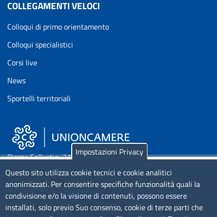
COLLEGAMENTI VELOCI
Colloqui di primo orientamento
Colloqui specialistici
Corsi live
News
Sportelli territoriali
Impostazioni Privacy
Piazza Sallustio, 21 - 00187 Roma
Questo sito utilizza cookie tecnici e cookie analitici
EMAIL: info.sni@unioncamere.it
anonimizzati. Per consentire specifiche funzionalità quali la
condivisione e/o la visione di contenuti, possono essere
installati, solo previo Suo consenso, cookie di terze parti che
C.F.: 01484460587