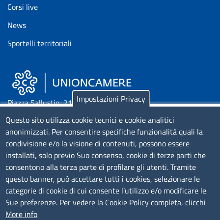
Corsi live
News
Sportelli territoriali
Impostazioni Privacy
Piazza Sallustio, 21 - 00187 Roma
Questo sito utilizza cookie tecnici e cookie analitici
EMAIL: info.sni@unioncamere.it
anonimizzati. Per consentire specifiche funzionalità quali la
condivisione e/o la visione di contenuti, possono essere
installati, solo previo Suo consenso, cookie di terze parti che
C.F.: 01484460587
consentono alla terza parte di profilare gli utenti. Tramite
P.Iva: 01000211001
questo banner, può accettare tutti i cookies, selezionare le
categorie di cookie di cui consente l’utilizzo e/o modificare le
SERVIZIO REALIZZATO DA
Sue preferenze. Per vedere la Cookie Policy completa, clicchi
More info