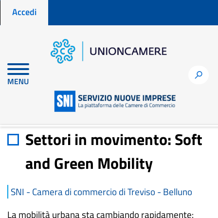
Menu profilo utente
Salta
Accedi
al
contenuto
principale
Home
Materiali di approfondimento
h
MENU
Settori in movimento: Soft and Green Mobility
Settori in movimento: Soft
and Green Mobility
SNI - Camera di commercio di Treviso - Belluno
La mobilità urbana sta cambiando rapidamente: