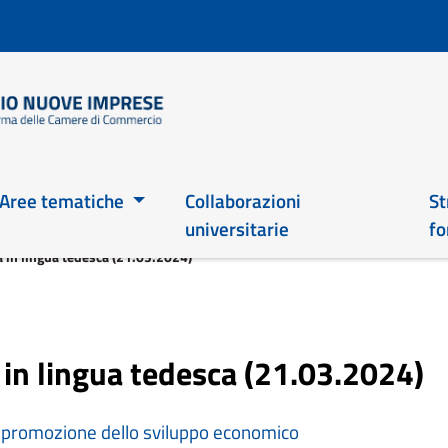
Salta
al
contenuto
principale
Main 2026
Aree tematiche
Collaborazioni
St
universitarie
fo
 in lingua tedesca (21.03.2024)
in lingua tedesca (21.03.2024)
a promozione dello sviluppo economico