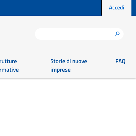
Menu prof
Accedi
Cerca
h
rutture
Storie di nuove
FAQ
rmative
imprese