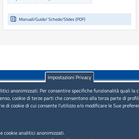
Manuali/Guide/ Schede/Slides (PDF)
Impostazioni Privacy
litici anonimizzati. Per consentire specifiche funzionalità quali la 
enso, cookie di terze parti che consentono alla terza parte di profi
rie di cookie di cui consente l’utilizzo e/o modificare le Sue prefer
Piazza Sallustio, 21 - 00187 Roma
EMAIL: info.sni@unioncamere.it
e cookie analitici anonimizzati.