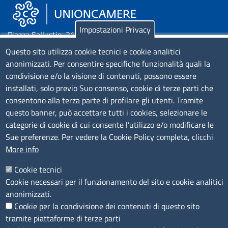
Impostazioni Privacy
Piazza Sallustio, 21 - 00187 Roma
Questo sito utilizza cookie tecnici e cookie analitici
EMAIL: info.sni@unioncamere.it
anonimizzati. Per consentire specifiche funzionalità quali la
condivisione e/o la visione di contenuti, possono essere
installati, solo previo Suo consenso, cookie di terze parti che
C.F.: 01484460587
consentono alla terza parte di profilare gli utenti. Tramite
P.Iva: 01000211001
questo banner, può accettare tutti i cookies, selezionare le
categorie di cookie di cui consente l’utilizzo e/o modificare le
SERVIZIO REALIZZATO DA
Sue preferenze. Per vedere la Cookie Policy completa, clicchi
More info
Cookie tecnici
Cookie necessari per il funzionamento del sito e cookie analitici
anonimizzati.
Cookie per la condivisione dei contenuti di questo sito
SEGUICI SU
tramite piattaforme di terze parti