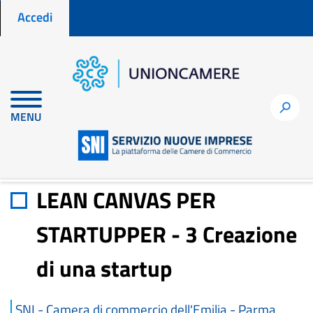
Menu profilo utente
Salta
Accedi
al
contenuto
principale
Home
Materiali di approfondimento
h
MENU
LEAN CANVAS PER STARTUPPER - 3 Creazione di una startup
LEAN CANVAS PER
STARTUPPER - 3 Creazione
di una startup
SNI - Camera di commercio dell'Emilia - Parma,