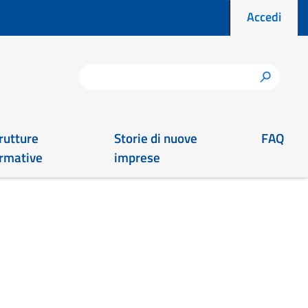
Menu prof
Accedi
Cerca
h
rutture
Storie di nuove
FAQ
rmative
imprese