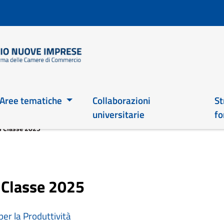
Salta
al
contenuto
principale
Main 2026
Aree tematiche
Collaborazioni
St
universitarie
fo
in Classe 2025
n Classe 2025
er la Produttività