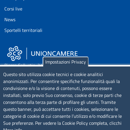
Corsi live
News
Sportelli territoriali
Impostazioni Privacy
Piazza Sallustio, 21 - 00187 Roma
Questo sito utilizza cookie tecnici e cookie analitici
EMAIL: info.sni@unioncamere.it
anonimizzati. Per consentire specifiche funzionalità quali la
condivisione e/o la visione di contenuti, possono essere
installati, solo previo Suo consenso, cookie di terze parti che
C.F.: 01484460587
consentono alla terza parte di profilare gli utenti. Tramite
P.Iva: 01000211001
questo banner, può accettare tutti i cookies, selezionare le
categorie di cookie di cui consente l’utilizzo e/o modificare le
SERVIZIO REALIZZATO DA
Sue preferenze. Per vedere la Cookie Policy completa, clicchi