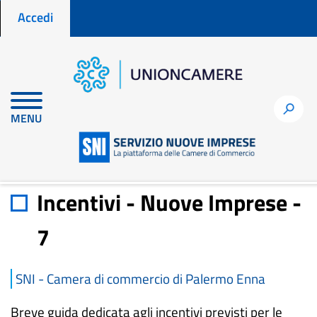
Menu profilo utente
Salta
Accedi
al
contenuto
principale
Home
Materiali di approfondimento
h
MENU
Incentivi - Nuove Imprese - 7
Incentivi - Nuove Imprese -
7
SNI - Camera di commercio di Palermo Enna
Breve guida dedicata agli incentivi previsti per le