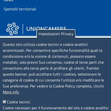
Sportelli territoriali
Impostazioni Privacy
Piazza Sallustio, 21 - 00187 Roma
Questo sito utilizza cookie tecnici e cookie analitici
anonimizzati. Per consentire specifiche funzionalità quali la
EMAIL: info.sni@unioncamere.it
condivisione e/o la visione di contenuti, possono essere
installati, solo previo Suo consenso, cookie di terze parti che
C.F.: 01484460587
consentono alla terza parte di profilare gli utenti. Tramite
P.Iva: 01000211001
questo banner, può accettare tutti i cookies, selezionare le
categorie di cookie di cui consente l’utilizzo e/o modificare le
SERVIZIO REALIZZATO DA
Sue preferenze. Per vedere la Cookie Policy completa, clicchi
More info
Cookie tecnici
Cookie necessari per il funzionamento del sito e cookie analitici