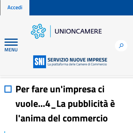
Menu profilo utente
Salta
Accedi
al
contenuto
principale
Home
Materiali di approfondimento
h
MENU
Per fare un'impresa ci vuole...4_La pubblicità è l'anima del
commercio
Per fare un'impresa ci
vuole...4_La pubblicità è
l'anima del commercio