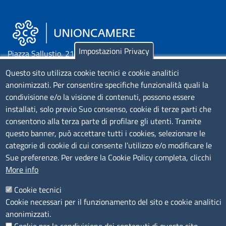
Impostazioni Privacy
Piazza Sallustio, 21 - 00187 Roma
Questo sito utilizza cookie tecnici e cookie analitici
EMAIL: info.sni@unioncamere.it
anonimizzati. Per consentire specifiche funzionalità quali la
condivisione e/o la visione di contenuti, possono essere
C.F.: 01484460587
installati, solo previo Suo consenso, cookie di terze parti che
consentono alla terza parte di profilare gli utenti. Tramite
P.Iva: 01000211001
questo banner, può accettare tutti i cookies, selezionare le
categorie di cookie di cui consente l’utilizzo e/o modificare le
SERVIZIO REALIZZATO DA
Sue preferenze. Per vedere la Cookie Policy completa, clicchi
More info
Cookie tecnici
Cookie necessari per il funzionamento del sito e cookie analitici
anonimizzati.