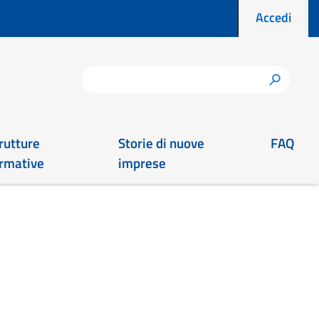
Menu prof
Accedi
Cerca
h
rutture
Storie di nuove
FAQ
rmative
imprese