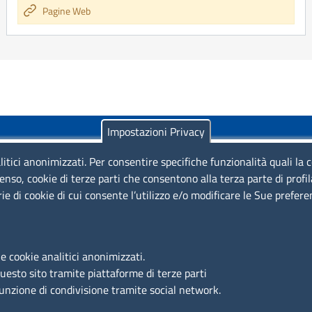
Pagine Web
Impostazioni Privacy
litici anonimizzati. Per consentire specifiche funzionalità quali la 
enso, cookie di terze parti che consentono alla terza parte di profi
rie di cookie di cui consente l’utilizzo e/o modificare le Sue prefer
Piazza Sallustio, 21 - 00187 Roma
EMAIL: info.sni@unioncamere.it
e cookie analitici anonimizzati.
questo sito tramite piattaforme di terze parti
C.F.: 01484460587
funzione di condivisione tramite social network.
P.Iva: 01000211001