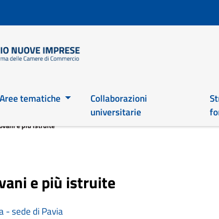
Salta
al
contenuto
principale
Main 2026
Aree tematiche
Collaborazioni
St
universitarie
fo
vani e più istruite
ani e più istruite
- sede di Pavia