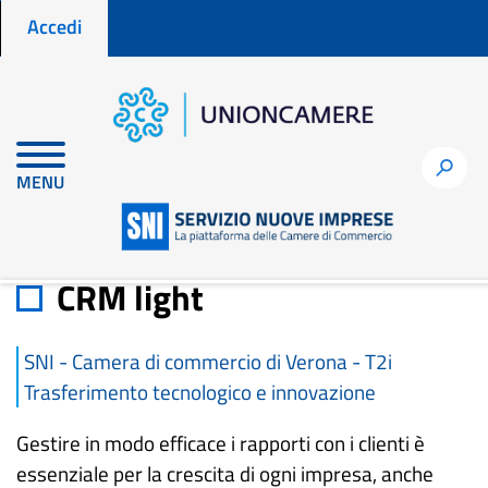
Menu profilo utente
Salta
Accedi
al
contenuto
principale
Home
Materiali di approfondimento
CRM light
h
MENU
CRM light
SNI - Camera di commercio di Verona - T2i
Trasferimento tecnologico e innovazione
Gestire in modo efficace i rapporti con i clienti è
essenziale per la crescita di ogni impresa, anche