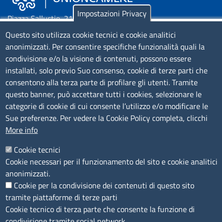
Impostazioni Privacy
Piazza Sallustio, 21 - 00187 Roma
Questo sito utilizza cookie tecnici e cookie analitici
EMAIL: info.sni@unioncamere.it
anonimizzati. Per consentire specifiche funzionalità quali la
condivisione e/o la visione di contenuti, possono essere
installati, solo previo Suo consenso, cookie di terze parti che
C.F.: 01484460587
consentono alla terza parte di profilare gli utenti. Tramite
P.Iva: 01000211001
questo banner, può accettare tutti i cookies, selezionare le
categorie di cookie di cui consente l’utilizzo e/o modificare le
SERVIZIO REALIZZATO DA
Sue preferenze. Per vedere la Cookie Policy completa, clicchi
More info
Cookie tecnici
Cookie necessari per il funzionamento del sito e cookie analitici
anonimizzati.
Cookie per la condivisione dei contenuti di questo sito
SEGUICI SU
tramite piattaforme di terze parti
Cookie tecnico di terza parte che consente la funzione di
condivisione tramite social network.