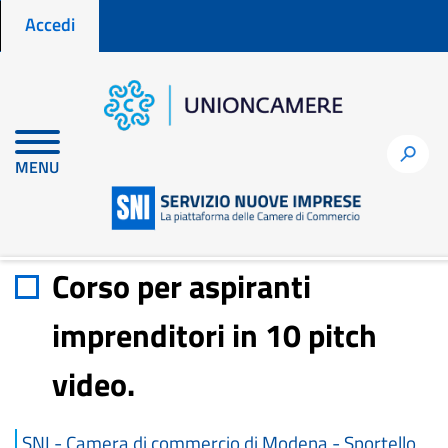
Menu profilo utente
Salta
Accedi
al
contenuto
principale
Home
Materiali di approfondimento
h
MENU
Corso per aspiranti imprenditori in 10 pitch video.
Corso per aspiranti
imprenditori in 10 pitch
video.
SNI - Camera di commercio di Modena - Sportello