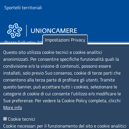
Sportelli territoriali
Impostazioni Privacy
Piazza Sallustio, 21 - 00187 Roma
Questo sito utilizza cookie tecnici e cookie analitici
EMAIL: info.sni@unioncamere.it
anonimizzati. Per consentire specifiche funzionalità quali la
condivisione e/o la visione di contenuti, possono essere
installati, solo previo Suo consenso, cookie di terze parti che
C.F.: 01484460587
consentono alla terza parte di profilare gli utenti. Tramite
P.Iva: 01000211001
questo banner, può accettare tutti i cookies, selezionare le
categorie di cookie di cui consente l’utilizzo e/o modificare le
SERVIZIO REALIZZATO DA
Sue preferenze. Per vedere la Cookie Policy completa, clicchi
More info
Cookie tecnici
Cookie necessari per il funzionamento del sito e cookie analitici