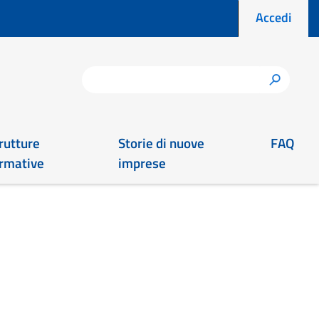
Menu prof
Accedi
Cerca
h
rutture
Storie di nuove
FAQ
rmative
imprese