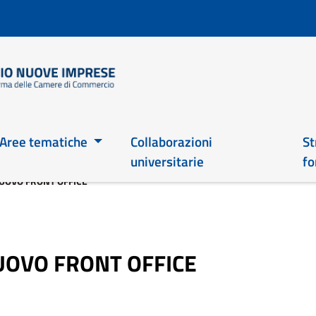
Salta
al
contenuto
principale
Main 2026
Aree tematiche
Collaborazioni
St
universitarie
fo
NUOVO FRONT OFFICE
NUOVO FRONT OFFICE