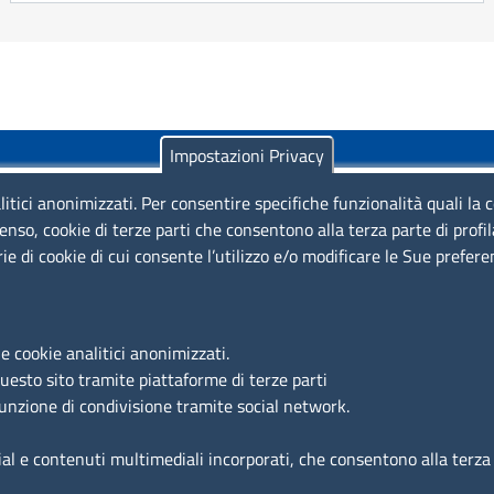
Impostazioni Privacy
litici anonimizzati. Per consentire specifiche funzionalità quali la 
enso, cookie di terze parti che consentono alla terza parte di profi
rie di cookie di cui consente l’utilizzo e/o modificare le Sue prefer
Piazza Sallustio, 21 - 00187 Roma
EMAIL: info.sni@unioncamere.it
e cookie analitici anonimizzati.
questo sito tramite piattaforme di terze parti
C.F.: 01484460587
funzione di condivisione tramite social network.
P.Iva: 01000211001
ial e contenuti multimediali incorporati, che consentono alla terza p