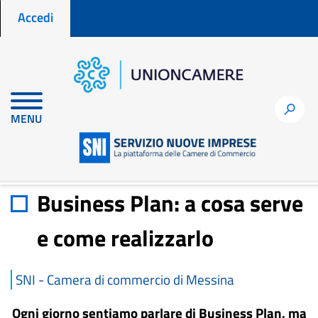
Menu profilo utente
Salta
Accedi
al
contenuto
principale
Home
Materiali di approfondimento
h
MENU
Business Plan: a cosa serve e come realizzarlo
Business Plan: a cosa serve
e come realizzarlo
SNI - Camera di commercio di Messina
Ogni giorno sentiamo parlare di Business Plan, ma