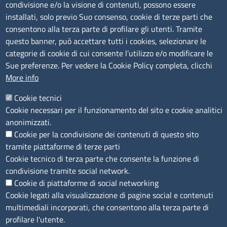
condivisione e/o la visione di contenuti, possono essere
installati, solo previo Suo consenso, cookie di terze parti che
C.F.: 01484460587
consentono alla terza parte di profilare gli utenti. Tramite
P.Iva: 01000211001
questo banner, può accettare tutti i cookies, selezionare le
categorie di cookie di cui consente l’utilizzo e/o modificare le
SERVIZIO REALIZZATO DA
Sue preferenze. Per vedere la Cookie Policy completa, clicchi
More info
Cookie tecnici
Cookie necessari per il funzionamento del sito e cookie analitici
anonimizzati.
Cookie per la condivisione dei contenuti di questo sito
SEGUICI SU
tramite piattaforme di terze parti
Cookie tecnico di terza parte che consente la funzione di
condivisione tramite social network.
Cookie di piattaforme di social networking
Cookie legati alla visualizzazione di pagine social e contenuti
multimediali incorporati, che consentono alla terza parte di
MENÙ PRIVACY
Note legali
Privacy e cookie policy
Accesso riservato
profilare l'utente.