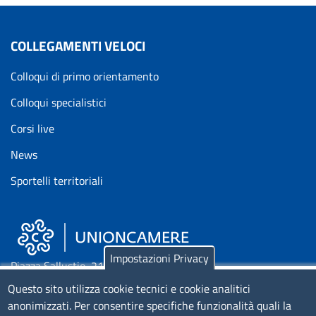
COLLEGAMENTI VELOCI
Colloqui di primo orientamento
Colloqui specialistici
Corsi live
News
Sportelli territoriali
Impostazioni Privacy
Piazza Sallustio, 21 - 00187 Roma
Questo sito utilizza cookie tecnici e cookie analitici
EMAIL: info.sni@unioncamere.it
anonimizzati. Per consentire specifiche funzionalità quali la