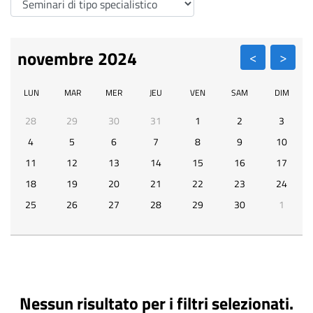
Pa
novembre 2024
LUN
MAR
MER
JEU
VEN
SAM
DIM
28
29
30
31
1
2
3
4
5
6
7
8
9
10
11
12
13
14
15
16
17
18
19
20
21
22
23
24
25
26
27
28
29
30
1
Nessun risultato per i filtri selezionati.