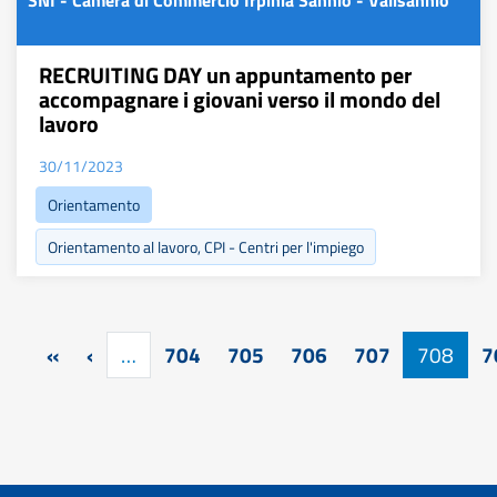
SNI - Camera di Commercio Irpinia Sannio - Valisannio
RECRUITING DAY un appuntamento per
accompagnare i giovani verso il mondo del
lavoro
30/11/2023
Orientamento
Orientamento al lavoro, CPI - Centri per l'impiego
Pagination
Première page
Page précédente
«
‹
…
704
705
706
707
708
7