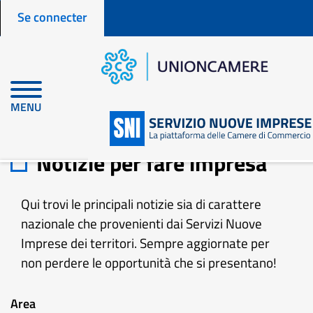
Menu profilo utente
Aller
Se connecter
au
contenu
principal
MENU
Accueil
fr
Notizie per fare impresa
Notizie per fare impresa
Qui trovi le principali notizie sia di carattere
nazionale che provenienti dai Servizi Nuove
Imprese dei territori. Sempre aggiornate per
non perdere le opportunità che si presentano!
Area