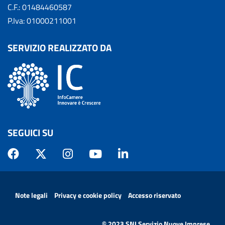
C.F.: 01484460587
P.Iva: 01000211001
SERVIZIO REALIZZATO DA
SEGUICI SU
MENÙ PRIVACY
Note legali
Privacy e cookie policy
Accesso riservato
© 2023 SNI Servizio Nuove Imprese