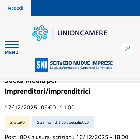
Menu profilo utente
Salta
Accedi
al
contenuto
principale
Home
Eventi
Social Media per Imprenditori/imprenditrici
h
MENU
Social Media per
Imprenditori/imprenditrici
17/12/2025 | 09:00 -
11:00
Gratuito
Seminari di tipo specialistico
Posti: 80 Chiusura iscrizioni:
16/12/2025 - 18:00