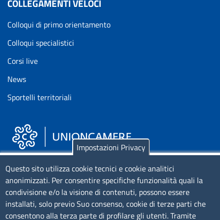
COLLEGAMENTI VELOCI
Colloqui di primo orientamento
Colloqui specialistici
Corsi live
News
Sportelli territoriali
Impostazioni Privacy
Piazza Sallustio, 21 - 00187 Roma
Questo sito utilizza cookie tecnici e cookie analitici
anonimizzati. Per consentire specifiche funzionalità quali la
EMAIL: info.sni@unioncamere.it
condivisione e/o la visione di contenuti, possono essere
installati, solo previo Suo consenso, cookie di terze parti che
C.F.: 01484460587
consentono alla terza parte di profilare gli utenti. Tramite