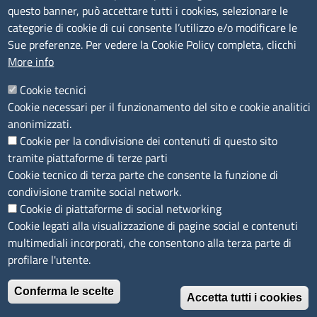
P.Iva: 01000211001
questo banner, può accettare tutti i cookies, selezionare le
categorie di cookie di cui consente l’utilizzo e/o modificare le
SERVIZIO REALIZZATO DA
Sue preferenze. Per vedere la Cookie Policy completa, clicchi
More info
Cookie tecnici
Cookie necessari per il funzionamento del sito e cookie analitici
anonimizzati.
Cookie per la condivisione dei contenuti di questo sito
tramite piattaforme di terze parti
SEGUICI SU
Cookie tecnico di terza parte che consente la funzione di
condivisione tramite social network.
Cookie di piattaforme di social networking
Cookie legati alla visualizzazione di pagine social e contenuti
multimediali incorporati, che consentono alla terza parte di
MENÙ PRIVACY
Note legali
Privacy e cookie policy
Accesso riservato
profilare l'utente.
© 2023 SNI Servizio Nuove Imprese
Conferma le scelte
Accetta tutti i cookies