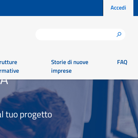
Menu prof
Accedi
Cerca
h
rutture
Storie di nuove
FAQ
rmative
imprese
EA
l tuo progetto