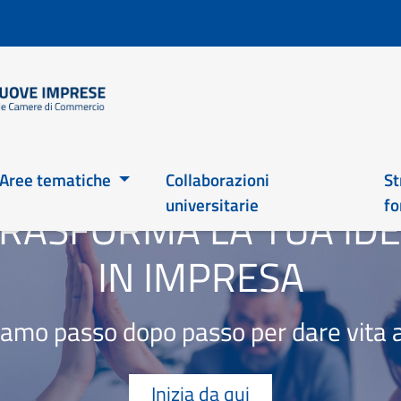
Salta
al
contenuto
principale
Main 2026
Aree tematiche
Collaborazioni
St
universitarie
fo
RASFORMA LA TUA ID
IN IMPRESA
mo passo dopo passo per dare vita a
Inizia da qui