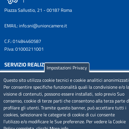
Piazza Sallustio, 21 - 00187 Roma
EMAIL: info.sni@unioncamere.it
C.F.: 01484460587
P.Iva: 01000211001
SERVIZIO REALIZZATO DA
Impostazioni Privacy
Questo sito utilizza cookie tecnici e cookie analitici anonimizzati
Per consentire specifiche funzionalità quali la condivisione e/o l
visione di contenuti, possono essere installati, solo previo Suo
consenso, cookie di terze parti che consentono alla terza parte d
profilare gli utenti. Tramite questo banner, può accettare tutti i
SEGUICI SU
cookies, selezionare le categorie di cookie di cui consente
l’utilizzo e/o modificare le Sue preferenze. Per vedere la Cookie
Policy completa, clicchi
More info