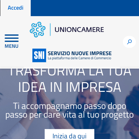
Menu profilo utente
Salta
Accedi
al
contenuto
principale
h
MENU
TRASFORMA LA TUA
IDEA IN IMPRESA
Ti accompagnamo passo dopo
passo per dare vita al tuo progetto
Inizia da qui