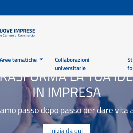
Salta
al
contenuto
principale
Main 2026
Aree tematiche
Collaborazioni
St
universitarie
fo
RASFORMA LA TUA ID
IN IMPRESA
mo passo dopo passo per dare vita a
Inizia da qui