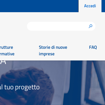
Menu prof
Accedi
Cerca
h
rutture
Storie di nuove
FAQ
rmative
imprese
EA
l tuo progetto