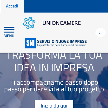
Menu profilo utente
Salta
Accedi
al
contenuto
principale
h
MENU
TRASFORMA LA TUA
IDEA IN IMPRESA
Ti accompagnamo passo dopo
passo per dare vita al tuo progetto
Inizia da qui