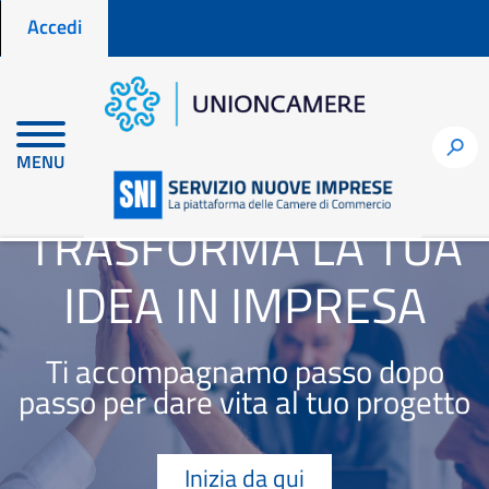
Menu profilo utente
Salta
Accedi
al
contenuto
principale
h
MENU
TRASFORMA LA TUA
IDEA IN IMPRESA
Ti accompagnamo passo dopo
passo per dare vita al tuo progetto
Inizia da qui