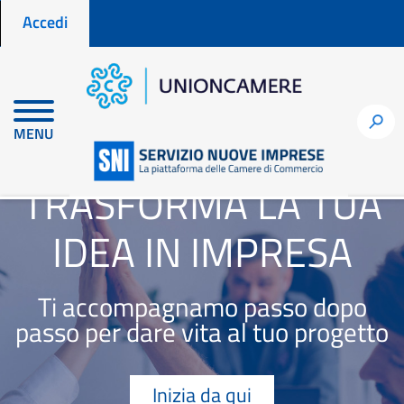
Menu profilo utente
Salta
Accedi
al
contenuto
principale
h
MENU
TRASFORMA LA TUA
IDEA IN IMPRESA
Ti accompagnamo passo dopo
passo per dare vita al tuo progetto
Inizia da qui