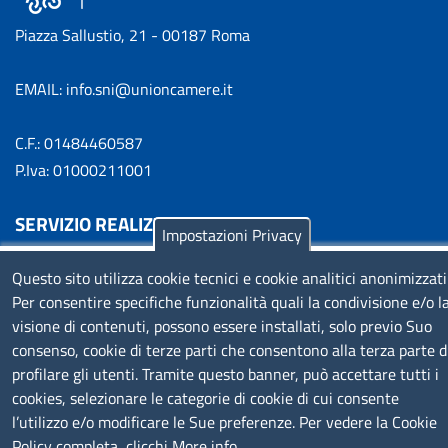
Piazza Sallustio, 21 - 00187 Roma
EMAIL: info.sni@unioncamere.it
C.F.: 01484460587
P.Iva: 01000211001
SERVIZIO REALIZZATO DA
Impostazioni Privacy
Questo sito utilizza cookie tecnici e cookie analitici anonimizzati
Per consentire specifiche funzionalità quali la condivisione e/o l
visione di contenuti, possono essere installati, solo previo Suo
consenso, cookie di terze parti che consentono alla terza parte d
profilare gli utenti. Tramite questo banner, può accettare tutti i
SEGUICI SU
cookies, selezionare le categorie di cookie di cui consente
l’utilizzo e/o modificare le Sue preferenze. Per vedere la Cookie
Policy completa, clicchi
More info