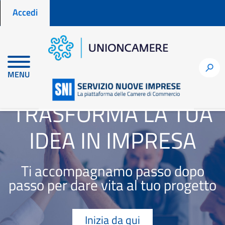
Menu profilo utente
Salta
Accedi
al
contenuto
principale
h
MENU
TRASFORMA LA TUA
IDEA IN IMPRESA
Ti accompagnamo passo dopo
passo per dare vita al tuo progetto
Inizia da qui