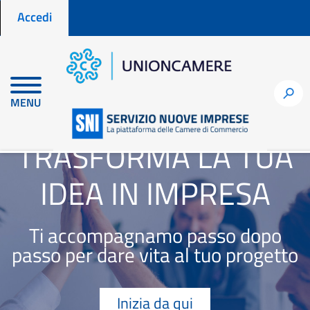
Menu profilo utente
Salta
Accedi
al
contenuto
principale
h
MENU
TRASFORMA LA TUA
IDEA IN IMPRESA
Ti accompagnamo passo dopo
passo per dare vita al tuo progetto
Inizia da qui