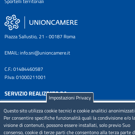
Sportelli territoriali
Piazza Sallustio, 21 - 00187 Roma
EMAIL: info.sni@unioncamere.it
C.F.: 01484460587
P.Iva: 01000211001
SERVIZIO REALIZZATO DA
Impostazioni Privacy
Questo sito utilizza cookie tecnici e cookie analitici anonimizzati
Per consentire specifiche funzionalità quali la condivisione e/o l
visione di contenuti, possono essere installati, solo previo Suo
consenso, cookie di terze parti che consentono alla terza parte d