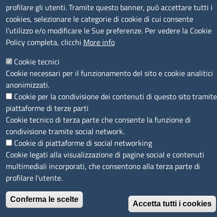
profilare gli utenti. Tramite questo banner, può accettare tutti i
SEGUICI SU
cookies, selezionare le categorie di cookie di cui consente
l’utilizzo e/o modificare le Sue preferenze. Per vedere la Cookie
Policy completa, clicchi
More info
Cookie tecnici
Cookie necessari per il funzionamento del sito e cookie analitici
MENÙ PRIVACY
Note legali
Privacy e cookie policy
Accesso riservato
anonimizzati.
Cookie per la condivisione dei contenuti di questo sito tramite
© 2023 SNI Servizio Nuove Imprese
piattaforme di terze parti
Cookie tecnico di terza parte che consente la funzione di
condivisione tramite social network.
Cookie di piattaforme di social networking
Cookie legati alla visualizzazione di pagine social e contenuti
multimediali incorporati, che consentono alla terza parte di
profilare l'utente.
Conferma le scelte
Accetta tutti i cookies