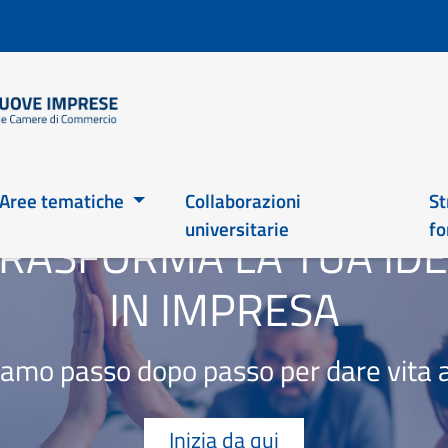
Salta
al
contenuto
principale
Main 2026
Aree tematiche
Collaborazioni
St
universitarie
fo
RASFORMA LA TUA ID
IN IMPRESA
mo passo dopo passo per dare vita a
Inizia da qui