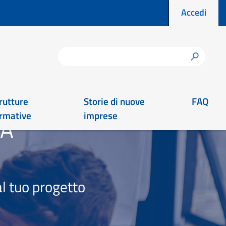
Menu prof
Accedi
Cerca
h
rutture
Storie di nuove
FAQ
rmative
imprese
EA
l tuo progetto