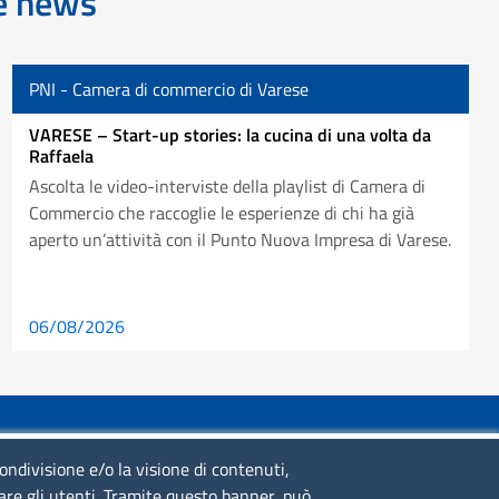
re news
PNI - Camera di commercio di Varese
VARESE – Start-up stories: la cucina di una volta da
Raffaela
Ascolta le video-interviste della playlist di Camera di
Commercio che raccoglie le esperienze di chi ha già
aperto un’attività con il Punto Nuova Impresa di Varese.
06/08/2026
SERVIZIO REALIZZATO DA
condivisione e/o la visione di contenuti,
lare gli utenti. Tramite questo banner, può