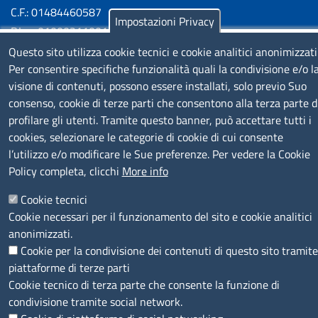
C.F.: 01484460587
Impostazioni Privacy
P.Iva: 01000211001
Questo sito utilizza cookie tecnici e cookie analitici anonimizzati
SERVIZIO REALIZZATO DA
Per consentire specifiche funzionalità quali la condivisione e/o l
visione di contenuti, possono essere installati, solo previo Suo
consenso, cookie di terze parti che consentono alla terza parte d
profilare gli utenti. Tramite questo banner, può accettare tutti i
cookies, selezionare le categorie di cookie di cui consente
l’utilizzo e/o modificare le Sue preferenze. Per vedere la Cookie
Policy completa, clicchi
More info
SEGUICI SU
Cookie tecnici
Cookie necessari per il funzionamento del sito e cookie analitici
anonimizzati.
Cookie per la condivisione dei contenuti di questo sito tramite
piattaforme di terze parti
MENÙ PRIVACY
Note legali
Privacy e cookie policy
Accesso riservato
Cookie tecnico di terza parte che consente la funzione di
condivisione tramite social network.