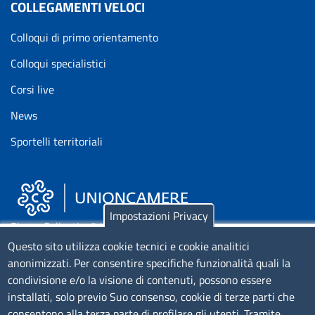
COLLEGAMENTI VELOCI
Colloqui di primo orientamento
Colloqui specialistici
Corsi live
News
Sportelli territoriali
Impostazioni Privacy
Piazza Sallustio, 21 - 00187 Roma
Questo sito utilizza cookie tecnici e cookie analitici
anonimizzati. Per consentire specifiche funzionalità quali la
EMAIL: info.sni@unioncamere.it
condivisione e/o la visione di contenuti, possono essere
installati, solo previo Suo consenso, cookie di terze parti che
C.F.: 01484460587
consentono alla terza parte di profilare gli utenti. Tramite