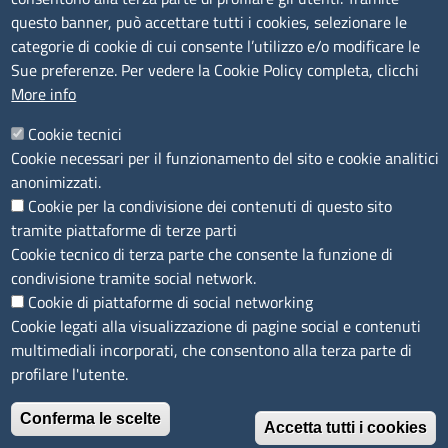
P.Iva: 01000211001
questo banner, può accettare tutti i cookies, selezionare le
categorie di cookie di cui consente l’utilizzo e/o modificare le
SERVIZIO REALIZZATO DA
Sue preferenze. Per vedere la Cookie Policy completa, clicchi
More info
Cookie tecnici
Cookie necessari per il funzionamento del sito e cookie analitici
anonimizzati.
Cookie per la condivisione dei contenuti di questo sito
SEGUICI SU
tramite piattaforme di terze parti
Cookie tecnico di terza parte che consente la funzione di
condivisione tramite social network.
Cookie di piattaforme di social networking
Cookie legati alla visualizzazione di pagine social e contenuti
multimediali incorporati, che consentono alla terza parte di
MENÙ PRIVACY
Note legali
Privacy e cookie policy
Accesso riservato
profilare l'utente.
© 2023 SNI Servizio Nuove Imprese
Conferma le scelte
Accetta tutti i cookies