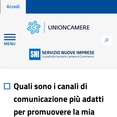
Menu profilo utente
Salta
Accedi
al
contenuto
principale
Home
node
h
MENU
Quali sono i canali di comunicazione più adatti per promuovere
la mia nuova attività?
Quali sono i canali di
comunicazione più adatti
per promuovere la mia