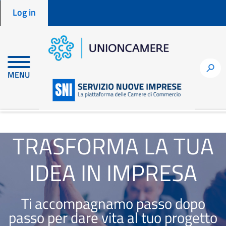
Menu profilo utente
Skip
Log in
to
main
content
h
MENU
en
node
TRASFORMA LA TUA
IDEA IN IMPRESA
Ti accompagnamo passo dopo
passo per dare vita al tuo progetto