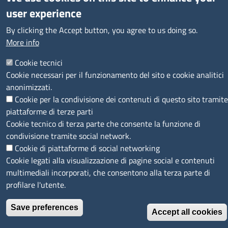
user experience
SEGUICI SU
By clicking the Accept button, you agree to us doing so.
More info
Cookie tecnici
Cookie necessari per il funzionamento del sito e cookie analitici
MENÙ PRIVACY
Note legali
Privacy e cookie policy
Accesso riservato
anonimizzati.
Cookie per la condivisione dei contenuti di questo sito tramite
© 2023 SNI Servizio Nuove Imprese
piattaforme di terze parti
Cookie tecnico di terza parte che consente la funzione di
condivisione tramite social network.
Cookie di piattaforme di social networking
Cookie legati alla visualizzazione di pagine social e contenuti
multimediali incorporati, che consentono alla terza parte di
profilare l'utente.
Save preferences
Accept all cookies