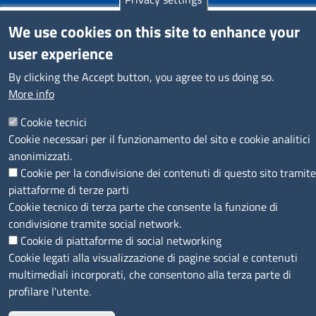
We use cookies on this site to enhance your
user experience
SEGUICI SU
By clicking the Accept button, you agree to us doing so.
More info
Cookie tecnici
Cookie necessari per il funzionamento del sito e cookie analitici
MENÙ PRIVACY
Note legali
Privacy e cookie policy
Accesso riservato
anonimizzati.
Cookie per la condivisione dei contenuti di questo sito tramite
© 2023 SNI Servizio Nuove Imprese
piattaforme di terze parti
Cookie tecnico di terza parte che consente la funzione di
condivisione tramite social network.
Cookie di piattaforme di social networking
Cookie legati alla visualizzazione di pagine social e contenuti
multimediali incorporati, che consentono alla terza parte di
profilare l'utente.