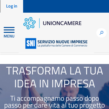
Menu profilo utente
Skip
Log in
to
main
content
h
MENU
en
node
TRASFORMA LA TUA
IDEA IN IMPRESA
Ti accompagnamo passo dopo
passo per dare vita al tuo progetto