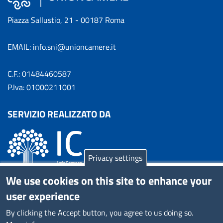
Piazza Sallustio, 21 - 00187 Roma
EMAIL: info.sni@unioncamere.it
C.F.: 01484460587
P.Iva: 01000211001
SERVIZIO REALIZZATO DA
Privacy settings
We use cookies on this site to enhance your
user experience
SEGUICI SU
By clicking the Accept button, you agree to us doing so.