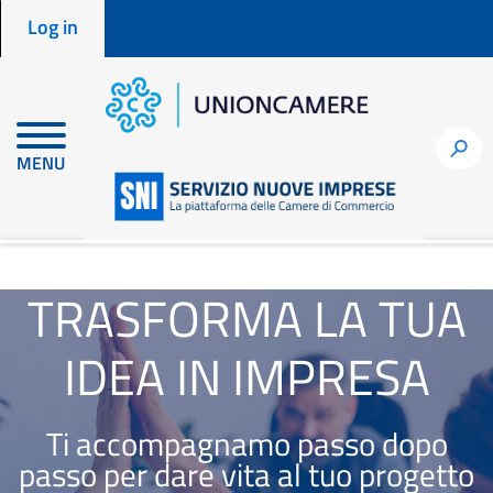
Menu profilo utente
Skip
Log in
to
main
content
h
MENU
en
node
TRASFORMA LA TUA
IDEA IN IMPRESA
Ti accompagnamo passo dopo
passo per dare vita al tuo progetto