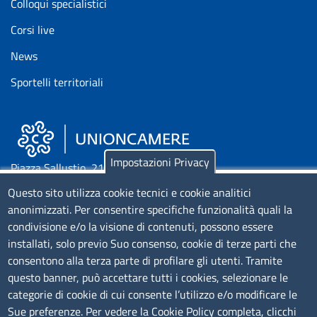
Colloqui specialistici
Corsi live
News
Sportelli territoriali
Impostazioni Privacy
Piazza Sallustio, 21 - 00187 Roma
Questo sito utilizza cookie tecnici e cookie analitici
EMAIL: info.sni@unioncamere.it
anonimizzati. Per consentire specifiche funzionalità quali la
condivisione e/o la visione di contenuti, possono essere
installati, solo previo Suo consenso, cookie di terze parti che
C.F.: 01484460587
consentono alla terza parte di profilare gli utenti. Tramite
P.Iva: 01000211001
questo banner, può accettare tutti i cookies, selezionare le
categorie di cookie di cui consente l’utilizzo e/o modificare le
SERVIZIO REALIZZATO DA
Sue preferenze. Per vedere la Cookie Policy completa, clicchi