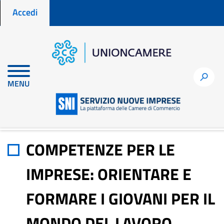
Menu profilo utente
Salta
Accedi
al
contenuto
principale
Home
Materiali di approfondimento
h
MENU
COMPETENZE PER LE IMPRESE: ORIENTARE E FORMARE I
GIOVANI PER IL MONDO DEL LAVORO
COMPETENZE PER LE
IMPRESE: ORIENTARE E
FORMARE I GIOVANI PER IL
MONDO DEL LAVORO