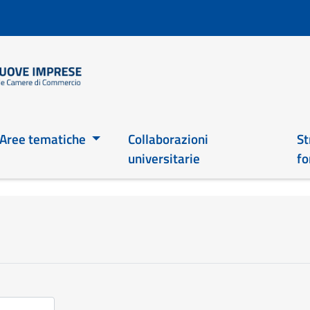
Skip
to
main
content
Main 2026
Aree tematiche
Collaborazioni
St
universitarie
fo