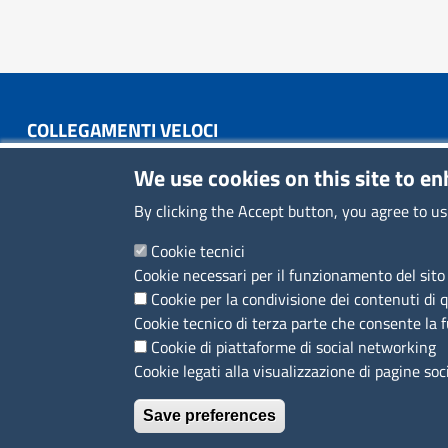
COLLEGAMENTI VELOCI
Colloqui di primo orientamento
We use cookies on this site to e
Colloqui specialistici
By clicking the Accept button, you agree to us
Corsi live
Cookie tecnici
Cookie necessari per il funzionamento del sito 
News
Cookie per la condivisione dei contenuti di 
Sportelli territoriali
Cookie tecnico di terza parte che consente la 
Cookie di piattaforme di social networking
Cookie legati alla visualizzazione di pagine soc
Save preferences
MENÙ PRIVACY
Note legali
Privacy e cookie policy
Accesso riservato