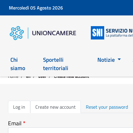
Mercoledì 05 Agosto 2026
Chi
Sportelli
Notizie
siamo
territoriali
Home
en
user
Create new account
Primary
Log in
Create new account
Reset your password
tabs
Email