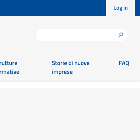
Menu 
Log in
Search
h
rutture
Storie di nuove
FAQ
rmative
imprese