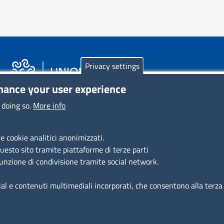
Privacy settings
nhance your user experience
Piazza Sallustio, 21 - 00187 Roma
 doing so.
More info
EMAIL: info.sni@unioncamere.it
e cookie analitici anonimizzati.
C.F.: 01484460587
questo sito tramite piattaforme di terze parti
funzione di condivisione tramite social network.
P.Iva: 01000211001
ial e contenuti multimediali incorporati, che consentono alla terza p