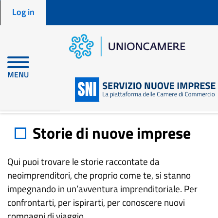
Menu profilo utente
Skip
Log in
to
main
content
MENU
Home
en
Storie di nuove imprese
Storie di nuove imprese
Qui puoi trovare le storie raccontate da
neoimprenditori, che proprio come te, si stanno
impegnando in un’avventura imprenditoriale. Per
confrontarti, per ispirarti, per conoscere nuovi
compagni di viaggio.