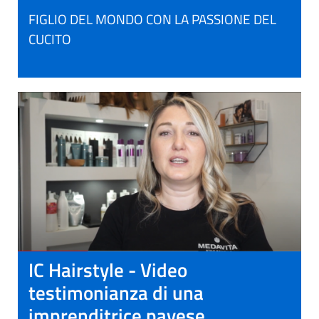
FIGLIO DEL MONDO CON LA PASSIONE DEL
CUCITO
IC Hairstyle - Video
testimonianza di una
imprenditrice pavese