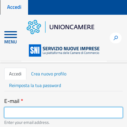
Menu profilo utente
Salta
Accedi
al
contenuto
principale
h
MENU
Home
user
Accedi
Primary
Accedi
Crea nuovo profilo
tabs
Reimposta la tua password
E-mail
Enter your email address.