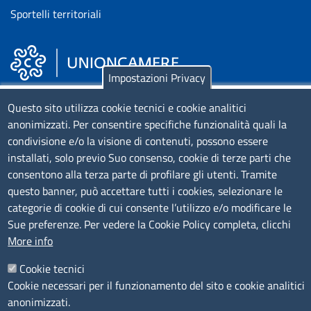
Sportelli territoriali
Impostazioni Privacy
Piazza Sallustio, 21 - 00187 Roma
Questo sito utilizza cookie tecnici e cookie analitici
anonimizzati. Per consentire specifiche funzionalità quali la
EMAIL: info.sni@unioncamere.it
condivisione e/o la visione di contenuti, possono essere
installati, solo previo Suo consenso, cookie di terze parti che
C.F.: 01484460587
consentono alla terza parte di profilare gli utenti. Tramite
P.Iva: 01000211001
questo banner, può accettare tutti i cookies, selezionare le
categorie di cookie di cui consente l’utilizzo e/o modificare le
Sue preferenze. Per vedere la Cookie Policy completa, clicchi
SERVIZIO REALIZZATO DA
More info
Cookie tecnici
Cookie necessari per il funzionamento del sito e cookie analitici
anonimizzati.