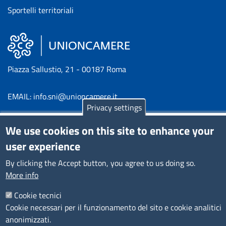
Sportelli territoriali
Piazza Sallustio, 21 - 00187 Roma
EMAIL: info.sni@unioncamere.it
Privacy settings
C.F.: 01484460587
We use cookies on this site to enhance your
P.Iva: 01000211001
user experience
By clicking the Accept button, you agree to us doing so.
SERVIZIO REALIZZATO DA
More info
Cookie tecnici
Cookie necessari per il funzionamento del sito e cookie analitici
anonimizzati.