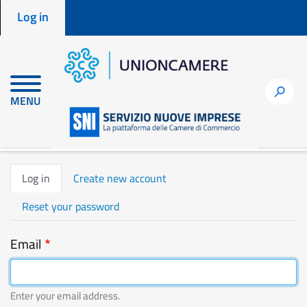
Menu profilo utente
Skip
Log in
to
main
content
h
MENU
Home
en
user
Log in
Primary
Log in
Create new account
tabs
Reset your password
Email
Enter your email address.